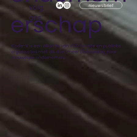
nieuwsbrief
volg
erschap
ons
Code-V is een alliantie van >130 private en publieke
organisaties met als doel: meer financiering naar
vrouwelijke ondernemers.