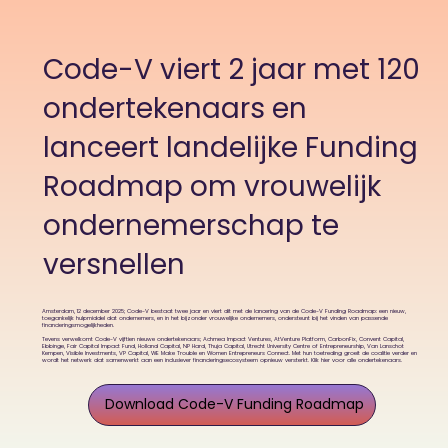
Code-V viert 2 jaar met 120
ondertekenaars en
lanceert landelijke Funding
Roadmap om vrouwelijk
ondernemerschap te
versnellen
Amsterdam, 12 december 2025; Code-V bestaat twee jaar en viert dit met de lancering van de Code-V Funding Roadmap: een nieuw,
toegankelijk hulpmiddel dat ondernemers, en in het bijzonder vrouwelijke ondernemers, ondersteunt bij het vinden van passende
financieringsmogelijkheden.
Tevens verwelkomt Code-V vijftien nieuwe ondertekenaars; Achmea Impact Ventures, AtVenture Platform, CarbonFix, Convent Capital,
Ebbinge, Fair Capital Impact Fund, Holland Capital, NP Hard, Thuja Capital, Utrecht University Centre of Entrepreneurship, Van Lanschot
Kempen, Visible Investments, VP Capital, WE Make Trouble en Women Entrepreneurs Connect. Met hun toetreding groeit de coalitie verder en
wordt het netwerk dat samenwerkt aan een inclusiever financieringsecosysteem opnieuw versterkt.
Klik hier
voor alle ondertekenaars.
Download Code-V Funding Roadmap