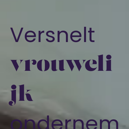
Versnelt
vrouweli
jk
ondernem