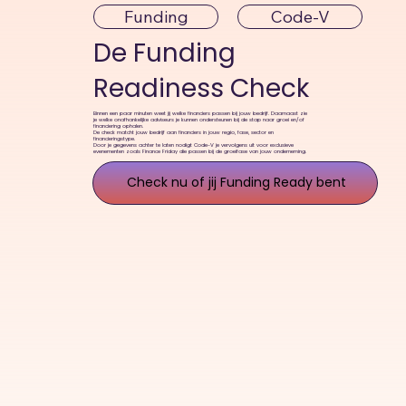
Funding
Code-V
De Funding
Readiness Check
Binnen een paar minuten weet jij welke financiers passen bij jouw bedrijf. Daarnaast zie
je welke onafhankelijke adviseurs je kunnen ondersteunen bij de stap naar groei en/of
financiering ophalen.
De check matcht jouw bedrijf aan financiers in jouw regio, fase, sector en
financieringstype.
Door je gegevens achter te laten nodigt Code-V je vervolgens uit voor exclusieve
evenementen zoals Finance Friday die passen bij de groeifase van jouw onderneming.
Check nu of jij Funding Ready bent