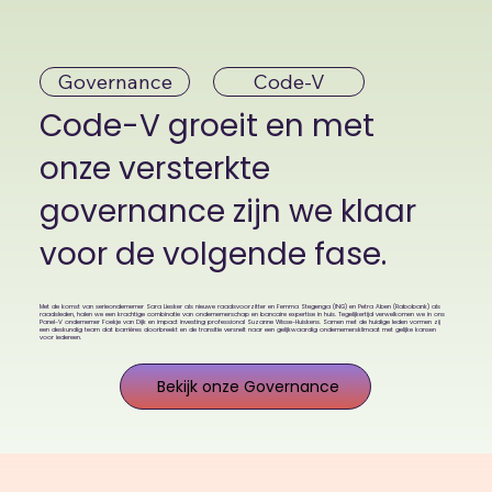
Governance
Code-V
Code-V groeit en met
onze versterkte
governance zijn we klaar
voor de volgende fase.
Met de komst van serieondernemer Sara Liesker als nieuwe raadsvoorzitter en Femma Stegenga (ING) en Petra Aben (Rabobank) als
raadsleden, halen we een krachtige combinatie van ondernemerschap en bancaire expertise in huis. Tegelijkertijd verwelkomen we in ons
Panel-V ondernemer Foekje van Dijk en impact investing professional Suzanne Wisse-Huiskens. Samen met de huidige leden vormen zij
een deskundig team dat barrières doorbreekt en de transitie versnelt naar een gelijkwaardig ondernemersklimaat met gelijke kansen
voor iedereen.
Bekijk onze Governance