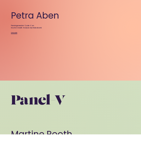
Petra Aben
Penningmeester Code-V en
Hoofd Credit Analysis bij Rabobank
Linkedin
Panel-V
Martine Rooth